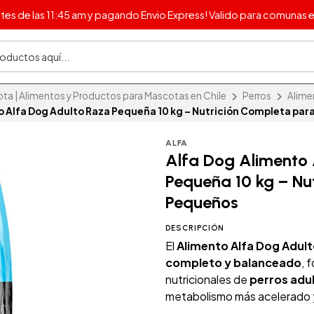
s de las 11:45 am y pagando Envio Express! Valido para comunas e
 | Alimentos y Productos para Mascotas en Chile
Perros
Alime
o Alfa Dog Adulto Raza Pequeña 10 kg – Nutrición Completa par
ALFA
Alfa Dog Alimento
Pequeña 10 kg – Nu
Pequeños
DESCRIPCIÓN
El
Alimento Alfa Dog Adult
completo y balanceado
, 
nutricionales de
perros adu
metabolismo más acelerado y