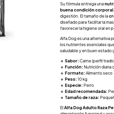
Su fórmula entrega una
nutr
buena condición corporal
digestión. El tamaño de la
cr
diseñado para facilitar la ma
favorecer la higiene oral en 
Alfa Dog es una alternativa p
los nutrientes esenciales qu
saludable y en buen estado 
🔹
Sabor:
Carne (perfil tradic
🔹
Función:
Nutrición diaria
🔹
Formato:
Alimento seco
🔹
Peso:
10 kg
🔹
Especie:
Perro
🔹
Edad recomendada:
Per
🔹
Tamaño de raza:
Peque
El
Alfa Dog Adulto Raza P
alimentación funcional y acce