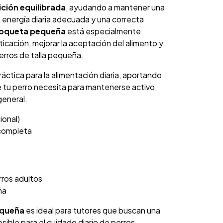
ición equilibrada
, ayudando a mantener una
, energía diaria adecuada y una correcta
oqueta pequeña
está especialmente
sticación, mejorar la aceptación del alimento y
perros de talla pequeña.
ráctica para la alimentación diaria, aportando
e tu perro necesita para mantenerse activo,
general.
ional)
 completa
ros adultos
ña
equeña
es ideal para tutores que buscan una
sible para el cuidado diario de perros