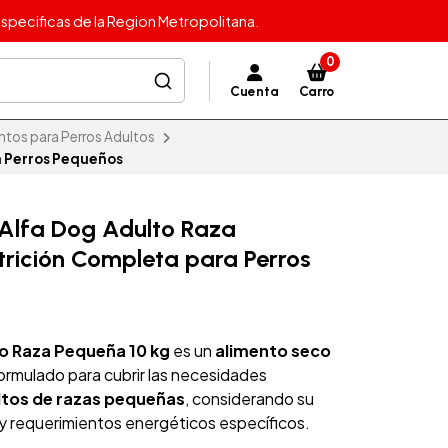
specificas de la Region Metropolitana.
0
Cuenta
Carro
ntos para Perros Adultos
a Perros Pequeños
 Alfa Dog Adulto Raza
trición Completa para Perros
o Raza Pequeña 10 kg
es un
alimento seco
formulado para cubrir las necesidades
ltos de razas pequeñas
, considerando su
 requerimientos energéticos específicos.