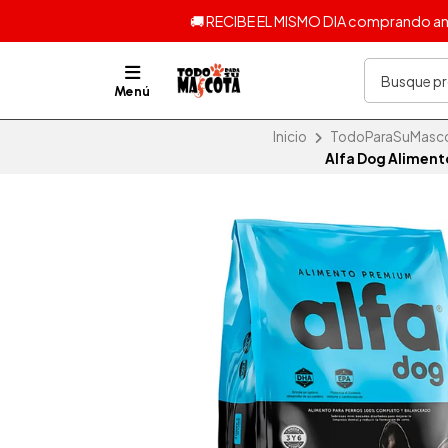
🚚 RECIBE EL MISMO DIA comprando ante
Menú
Inicio
TodoParaSuMascota
Alfa Dog Aliment