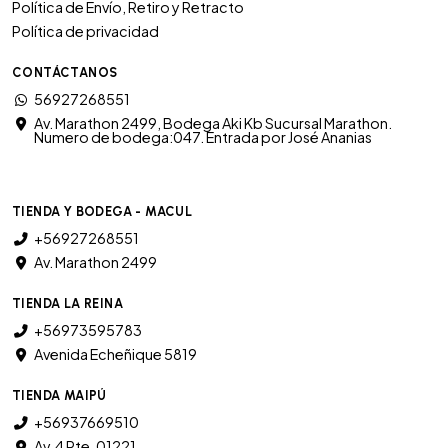
Política de Envío, Retiro y Retracto
Política de privacidad
CONTÁCTANOS
56927268551
Av. Marathon 2499, Bodega Aki Kb Sucursal Marathon.
Numero de bodega:047. Entrada por José Ananias
TIENDA Y BODEGA - MACUL
+56927268551
Av. Marathon 2499
TIENDA LA REINA
+56973595783
Avenida Echeñique 5819
TIENDA MAIPÚ
+56937669510
Av. 4 Pte. 01221