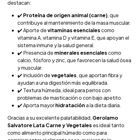
destacan:
✔️
Proteína de origen animal (carne)
, que
contribuye al mantenimiento de la masa muscular.
✔️ Aporte de
vitaminas esenciales
como
vitamina A, vitamina D y vitamina E, que apoyan el
sistema inmune y la salud general.
✔️ Presencia de
minerales esenciales
como
calcio, fósforo y zinc, que favorecen la salud ósea
y muscular.
✔️ Inclusión de
vegetales
, que aportan fibra y
ayudan a una digestión más equilibrada.
✔️ Textura húmeda, ideal para perros con
problemas de masticación o con bajo apetito.
✔️ Aporta mayor
hidratación
a la dieta diaria.
Gracias a su excelente palatabilidad,
Gerolamo
Salvatore Lata Carne y Vegetales
es ideal tanto
como alimento principal húmedo como para