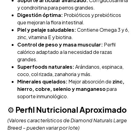
Soporte articular avanzado:
Con glucosamina
y condroitina para perros grandes.
Digestión óptima:
Probióticos y prebióticos
que mejoran la flora intestinal.
Piel y pelaje saludables:
Contiene Omega 3 y 6,
zinc, vitamina E y biotina.
Control de peso y masa muscular:
Perfil
calórico adaptado a la necesidad de razas
grandes.
Superfoods naturales:
Arándanos, espinaca,
coco, col rizada, zanahoria y más.
Minerales quelados:
Mejor absorción de
zinc,
hierro, cobre, selenio y manganeso
para
soporte inmunológico.
⚙️
Perfil Nutricional Aproximado
(Valores característicos de Diamond Naturals Large
Breed – pueden variar por lote)