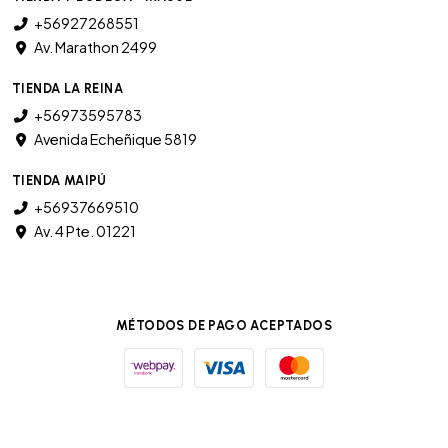
+56927268551
Av. Marathon 2499
TIENDA LA REINA
+56973595783
Avenida Echeñique 5819
TIENDA MAIPÚ
+56937669510
Av. 4 Pte. 01221
MÉTODOS DE PAGO ACEPTADOS