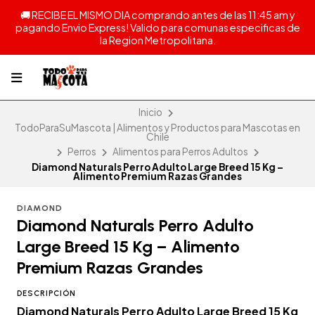
🚚 RECIBE EL MISMO DIA comprando antes de las 11:45 am y
pagando Envio Express! Valido para comunas especificas de
la Region Metropolitana.
Inicio
TodoParaSuMascota | Alimentos y Productos para Mascotas en
Chile
Perros
Alimentos para Perros Adultos
Diamond Naturals Perro Adulto Large Breed 15 Kg –
Alimento Premium Razas Grandes
DIAMOND
Diamond Naturals Perro Adulto
Large Breed 15 Kg – Alimento
Premium Razas Grandes
DESCRIPCIÓN
Diamond Naturals Perro Adulto Large Breed 15 Kg