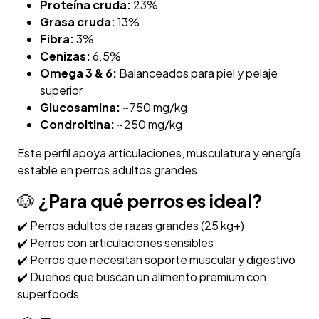
Proteína cruda:
23%
Grasa cruda:
13%
Fibra:
3%
Cenizas:
6.5%
Omega 3 & 6:
Balanceados para piel y pelaje
superior
Glucosamina:
~750 mg/kg
Condroitina:
~250 mg/kg
Este perfil apoya articulaciones, musculatura y energía
estable en perros adultos grandes.
🐶
¿Para qué perros es ideal?
✔️ Perros adultos de razas grandes (25 kg+)
✔️ Perros con articulaciones sensibles
✔️ Perros que necesitan soporte muscular y digestivo
✔️ Dueños que buscan un alimento premium con
superfoods