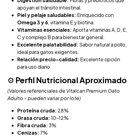
Digestión saludable:
Fibras y prebióticos que
apoyan el tránsito intestinal.
Piel y pelaje saludables:
Enriquecido con
Omega 3 y 6
, vitamina E y biotina.
Vitaminas esenciales:
Aporta vitaminas A, D, E,
C y complejo B para bienestar general.
Excelente palatabilidad:
Sabor natural a pollo,
ideal para gatos exigentes.
Relación precio–calidad:
Excelente opción
para uso diario.
⚙️
Perfil Nutricional Aproximado
(Valores referenciales de Vitalcan Premium Gato
Adulto – pueden variar por lote)
Proteína cruda:
28%
Grasa cruda:
10–12%
Fibra cruda:
3%
Cenizas:
7%