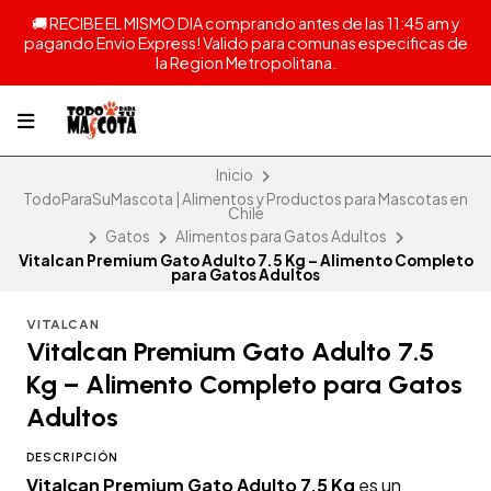
🚚 RECIBE EL MISMO DIA comprando antes de las 11:45 am y
pagando Envio Express! Valido para comunas especificas de
la Region Metropolitana.
Inicio
TodoParaSuMascota | Alimentos y Productos para Mascotas en
Chile
Gatos
Alimentos para Gatos Adultos
Vitalcan Premium Gato Adulto 7.5 Kg – Alimento Completo
para Gatos Adultos
VITALCAN
Vitalcan Premium Gato Adulto 7.5
Kg – Alimento Completo para Gatos
Adultos
DESCRIPCIÓN
Vitalcan Premium Gato Adulto 7.5 Kg
es un