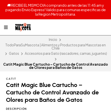
🚚 RECIBE EL MISMO DIA comprando antes de las 11:45 am y
pagando Envio Express! Valido para comunas especificas de
la Region Metropolitana.
Inicio
TodoParaSuMascota | Alimentos y Productos para Mascotas en
Chile
Gatos
Accesorios para Gato (rascadores, camas, juguetes)
Catit Magic Blue Cartucho – Cartucho de Control Avanzado
de Olores para Baños de Gatos
CATIT
Catit Magic Blue Cartucho –
Cartucho de Control Avanzado de
Olores para Baños de Gatos
DESCRIPCIÓN