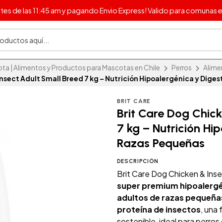
s de las 11:45 am y pagando Envio Express! Valido para comunas e
 | Alimentos y Productos para Mascotas en Chile
Perros
Alime
Insect Adult Small Breed 7 kg – Nutrición Hipoalergénica y Dige
BRIT CARE
Brit Care Dog Chick
7 kg – Nutrición Hi
Razas Pequeñas
DESCRIPCIÓN
Brit Care Dog Chicken & Inse
super premium hipoalerg
adultos de razas pequeña
proteína de insectos
, una
sostenible, ideal para perros