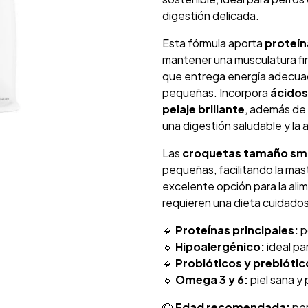
digestión delicada.
Esta fórmula aporta
proteín
mantener una musculatura firm
que entrega energía adecuad
pequeñas. Incorpora
ácidos
pelaje brillante
, además de
una digestión saludable y la 
Las
croquetas tamaño sma
pequeñas, facilitando la mast
excelente opción para la ali
requieren una dieta cuidadosa
🔹
Proteínas principales:
p
🔹
Hipoalergénico:
ideal pa
🔹
Probióticos y prebiótic
🔹
Omega 3 y 6:
piel sana y 
🐶
Edad recomendada:
per