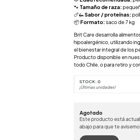
🐾
Tamaño de raza:
pequeña
🍗🦗
Sabor / proteínas:
pol
📦
Formato:
saco de 7 kg
Brit Care desarrolla aliment
hipoalergénico, utilizando in
el bienestar integral de los p
Producto disponible en nues
todo Chile, o para retiro y c
STOCK:
0
¡Últimas unidades!
Agotado
Este producto está actual
abajo para que te avisemo