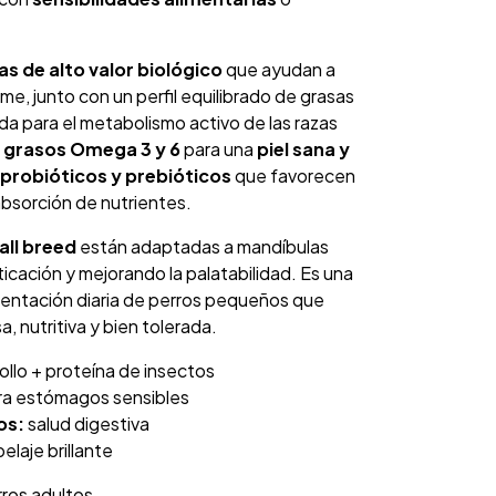
as de alto valor biológico
que ayudan a
e, junto con un perfil equilibrado de grasas
a para el metabolismo activo de las razas
 grasos Omega 3 y 6
para una
piel sana y
probióticos y prebióticos
que favorecen
absorción de nutrientes.
ll breed
están adaptadas a mandíbulas
icación y mejorando la palatabilidad. Es una
mentación diaria de perros pequeños que
, nutritiva y bien tolerada.
ollo + proteína de insectos
ra estómagos sensibles
os:
salud digestiva
pelaje brillante
ros adultos