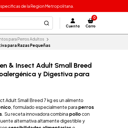
specificas de la Region Metropolitana.
0
Cuenta
Carro
ntos para Perros Adultos
stiva para Razas Pequeñas
en & Insect Adult Small Breed
poalergénica y Digestiva para
ct Adult Small Breed 7 kg es un alimento
énico
, formulado especialmente para
perros
s
. Su receta innovadora combina
pollo
con
 fuente alternativa altamente digestible y
 con
sensibilidades alimentarias
o