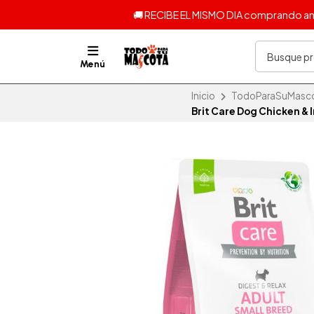
🚚 RECIBE EL MISMO DIA comprando ante
Menú
Inicio
TodoParaSuMascota
Brit Care Dog Chicken & 