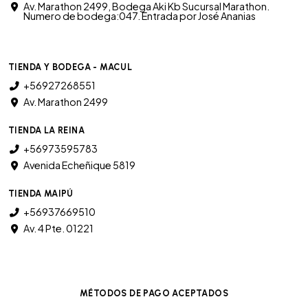
Av. Marathon 2499, Bodega Aki Kb Sucursal Marathon.
Numero de bodega:047. Entrada por José Ananias
TIENDA Y BODEGA - MACUL
+56927268551
Av. Marathon 2499
TIENDA LA REINA
+56973595783
Avenida Echeñique 5819
TIENDA MAIPÚ
+56937669510
Av. 4 Pte. 01221
MÉTODOS DE PAGO ACEPTADOS