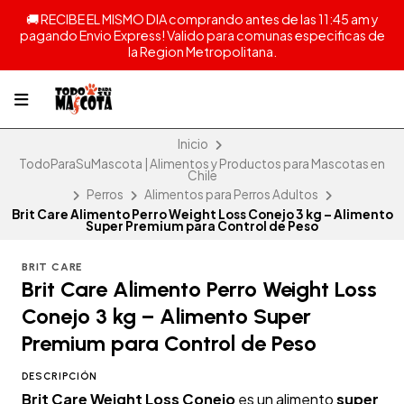
🚚 RECIBE EL MISMO DIA comprando antes de las 11:45 am y
pagando Envio Express! Valido para comunas especificas de
la Region Metropolitana.
Inicio
TodoParaSuMascota | Alimentos y Productos para Mascotas en
Chile
Perros
Alimentos para Perros Adultos
Brit Care Alimento Perro Weight Loss Conejo 3 kg – Alimento
Super Premium para Control de Peso
BRIT CARE
Brit Care Alimento Perro Weight Loss
Conejo 3 kg – Alimento Super
Premium para Control de Peso
DESCRIPCIÓN
Brit Care Weight Loss Conejo
es un alimento
super