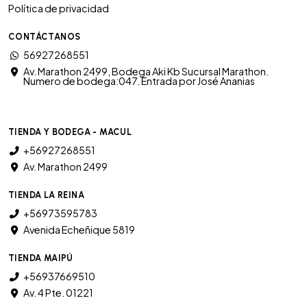
Política de privacidad
CONTÁCTANOS
56927268551
Av. Marathon 2499, Bodega Aki Kb Sucursal Marathon.
Numero de bodega:047. Entrada por José Ananias
TIENDA Y BODEGA - MACUL
+56927268551
Av. Marathon 2499
TIENDA LA REINA
+56973595783
Avenida Echeñique 5819
TIENDA MAIPÚ
+56937669510
Av. 4 Pte. 01221