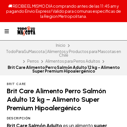
🚚 RECIBE EL MISMO DIA comprando antes de las 11:45 am y
pagando Envio Express! Valido para comunas especificas de
la Region Metropolitana.
Inicio
TodoParaSuMascota | Alimentos y Productos para Mascotas en
Chile
Perros
Alimentos para Perros Adultos
Brit Care Alimento Perro Salmón Adulto 12 kg – Alimento
Super Premium Hipoalergénico
BRIT CARE
Brit Care Alimento Perro Salmón
Adulto 12 kg – Alimento Super
Premium Hipoalergénico
DESCRIPCIÓN
Brit Care Salmón Adulto
es un alimento
super