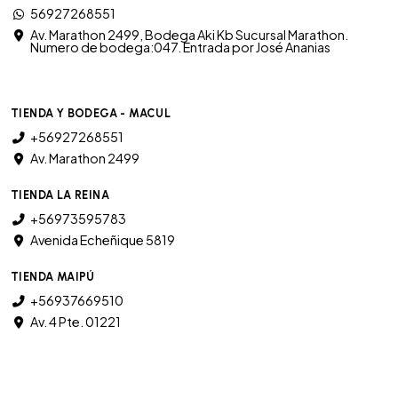
56927268551
Av. Marathon 2499, Bodega Aki Kb Sucursal Marathon.
Numero de bodega:047. Entrada por José Ananias
TIENDA Y BODEGA - MACUL
+56927268551
Av. Marathon 2499
TIENDA LA REINA
+56973595783
Avenida Echeñique 5819
TIENDA MAIPÚ
+56937669510
Av. 4 Pte. 01221