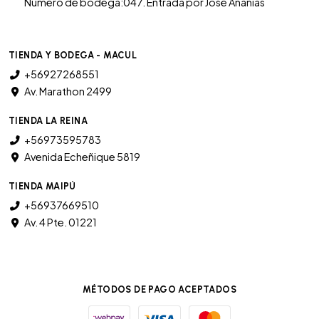
Numero de bodega:047. Entrada por José Ananias
TIENDA Y BODEGA - MACUL
+56927268551
Av. Marathon 2499
TIENDA LA REINA
+56973595783
Avenida Echeñique 5819
TIENDA MAIPÚ
+56937669510
Av. 4 Pte. 01221
MÉTODOS DE PAGO ACEPTADOS