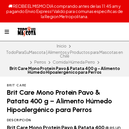
🚚 RECIBE EL MISMO DIA comprando antes de las 11:45 am y
pagando Envio Express! Valido para comunas especificas de
la Region Metropolitana.
Inicio
TodoParaSuMascota | Alimentos y Productos para Mascotas en
Chile
Perros
Comida Húmeda Perro
Brit Care Mono Protein Pavo & Patata 400 g – Alimento
Húmedo Hipoalergénico para Perros
BRIT CARE
Brit Care Mono Protein Pavo &
Patata 400 g – Alimento Húmedo
Hipoalergénico para Perros
DESCRIPCIÓN
Brit Care Mono Protein Pavo & Patata 400 g
es un