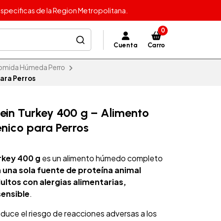
specificas de la Region Metropolitana.
0
Cuenta
Carro
omida Húmeda Perro
ara Perros
tein Turkey 400 g – Alimento
nico para Perros
rkey 400 g
es un alimento húmedo completo
n
una sola fuente de proteína animal
ultos con alergias alimentarias,
sensible
.
duce el riesgo de reacciones adversas a los