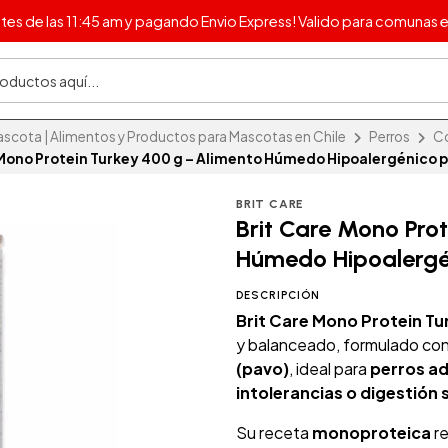
s de las 11:45 am y pagando Envio Express! Valido para comunas e
cota | Alimentos y Productos para Mascotas en Chile
Perros
C
 Mono Protein Turkey 400 g – Alimento Húmedo Hipoalergénico p
BRIT CARE
Brit Care Mono Pro
Húmedo Hipoalergé
DESCRIPCIÓN
Brit Care Mono Protein Tu
y balanceado, formulado co
(pavo)
, ideal para
perros ad
intolerancias o digestión 
Su receta
monoproteica
re