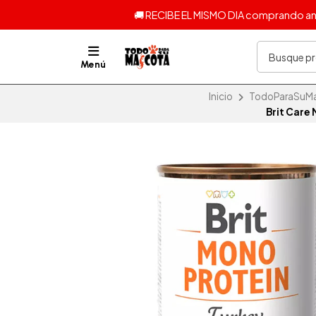
🚚 RECIBE EL MISMO DIA comprando ante
Menú
Inicio
TodoParaSuMas
Brit Care