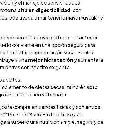
ficación y el manejo de sensibilidades
proteína
alta en digestibilidad
, con
dos, que ayuda a mantener la masa muscular y
iene cereales, soya, gluten, colorantes ni
 que lo convierte en una opción segura para
omplementar la alimentación seca. Su alto
ribuye a una
mejor hidratación
y aumenta la
ara perros con apetito exigente.
s adultos.
omplemento de dietas secas; también apto
ajo recomendación veterinaria.
, para compra en tiendas físicas y con envíos
ra **Brit CareMono Protein Turkey en
 a tu perro una nutrición simple, segura y de