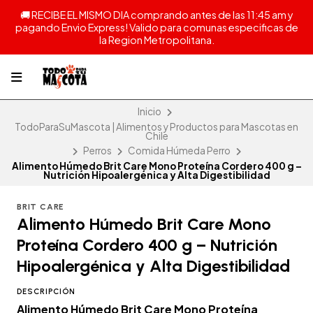
🚚 RECIBE EL MISMO DIA comprando antes de las 11:45 am y
pagando Envio Express! Valido para comunas especificas de
la Region Metropolitana.
Inicio
TodoParaSuMascota | Alimentos y Productos para Mascotas en
Chile
Perros
Comida Húmeda Perro
Alimento Húmedo Brit Care Mono Proteína Cordero 400 g –
Nutrición Hipoalergénica y Alta Digestibilidad
BRIT CARE
Alimento Húmedo Brit Care Mono
Proteína Cordero 400 g – Nutrición
Hipoalergénica y Alta Digestibilidad
DESCRIPCIÓN
Alimento Húmedo Brit Care Mono Proteína