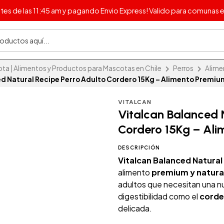
s de las 11:45 am y pagando Envio Express! Valido para comunas e
 | Alimentos y Productos para Mascotas en Chile
Perros
Alime
ed Natural Recipe Perro Adulto Cordero 15Kg – Alimento Premiu
VITALCAN
Vitalcan Balanced 
Cordero 15Kg – Ali
DESCRIPCIÓN
Vitalcan Balanced Natural
alimento
premium y natura
adultos que necesitan una nu
digestibilidad como el
corde
delicada.