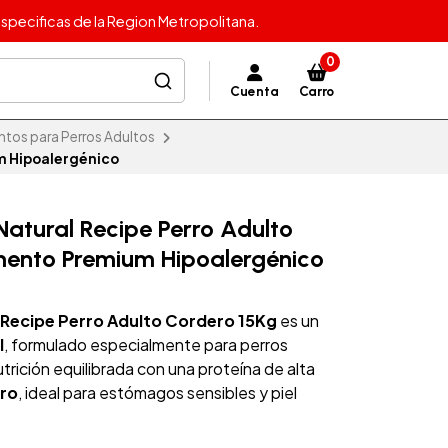
specificas de la Region Metropolitana.
0
Cuenta
Carro
ntos para Perros Adultos
m Hipoalergénico
Natural Recipe Perro Adulto
mento Premium Hipoalergénico
 Recipe Perro Adulto Cordero 15Kg
es un
l
, formulado especialmente para perros
trición equilibrada con una proteína de alta
ro
, ideal para estómagos sensibles y piel