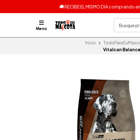
🚚 RECIBE EL MISMO DIA comprando ante
Menú
Inicio
TodoParaSuMascota
Vitalcan Balanc