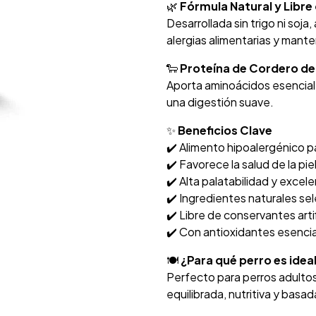
🌿
Fórmula Natural y Libr
Desarrollada sin trigo ni soja
alergias alimentarias y manten
🐑
Proteína de Cordero de
Aporta aminoácidos esenciale
una digestión suave.
✨
Beneficios Clave
✔️ Alimento hipoalergénico p
✔️ Favorece la salud de la pie
✔️ Alta palatabilidad y excel
✔️ Ingredientes naturales s
✔️ Libre de conservantes artif
✔️ Con antioxidantes esencia
🍽️
¿Para qué perro es idea
Perfecto para perros adultos
equilibrada, nutritiva y basa