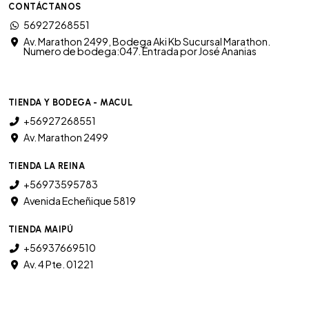
CONTÁCTANOS
56927268551
Av. Marathon 2499, Bodega Aki Kb Sucursal Marathon.
Numero de bodega:047. Entrada por José Ananias
TIENDA Y BODEGA - MACUL
+56927268551
Av. Marathon 2499
TIENDA LA REINA
+56973595783
Avenida Echeñique 5819
TIENDA MAIPÚ
+56937669510
Av. 4 Pte. 01221