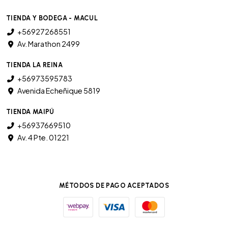
TIENDA Y BODEGA - MACUL
+56927268551
Av. Marathon 2499
TIENDA LA REINA
+56973595783
Avenida Echeñique 5819
TIENDA MAIPÚ
+56937669510
Av. 4 Pte. 01221
MÉTODOS DE PAGO ACEPTADOS