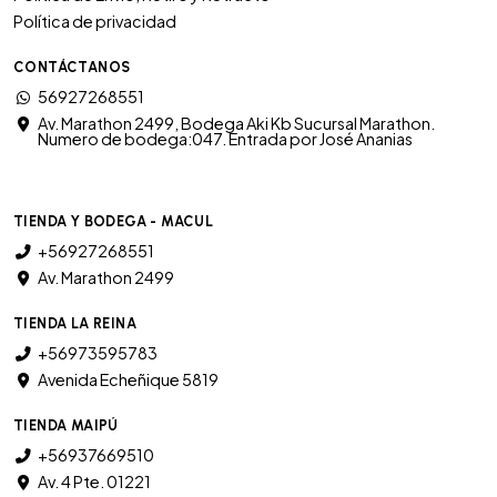
Política de privacidad
CONTÁCTANOS
56927268551
Av. Marathon 2499, Bodega Aki Kb Sucursal Marathon.
Numero de bodega:047. Entrada por José Ananias
TIENDA Y BODEGA - MACUL
+56927268551
Av. Marathon 2499
TIENDA LA REINA
+56973595783
Avenida Echeñique 5819
TIENDA MAIPÚ
+56937669510
Av. 4 Pte. 01221