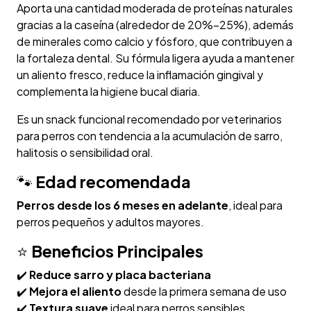
Aporta una cantidad moderada de proteínas naturales
gracias a la caseína (alrededor de 20%–25%), además
de minerales como calcio y fósforo, que contribuyen a
la fortaleza dental. Su fórmula ligera ayuda a mantener
un aliento fresco, reduce la inflamación gingival y
complementa la higiene bucal diaria.
Es un snack funcional recomendado por veterinarios
para perros con tendencia a la acumulación de sarro,
halitosis o sensibilidad oral.
🐾
Edad recomendada
Perros desde los 6 meses en adelante
, ideal para
perros pequeños y adultos mayores.
⭐
Beneficios Principales
✔️
Reduce sarro y placa bacteriana
✔️
Mejora el aliento
desde la primera semana de uso
✔️
Textura suave
ideal para perros sensibles