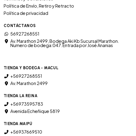
Política de Envío, Retiro y Retracto
Política de privacidad
CONTÁCTANOS
56927268551
Av. Marathon 2499, Bodega Aki Kb Sucursal Marathon.
Numero de bodega:047. Entrada por José Ananias
TIENDA Y BODEGA - MACUL
+56927268551
Av. Marathon 2499
TIENDA LA REINA
+56973595783
Avenida Echeñique 5819
TIENDA MAIPÚ
+56937669510