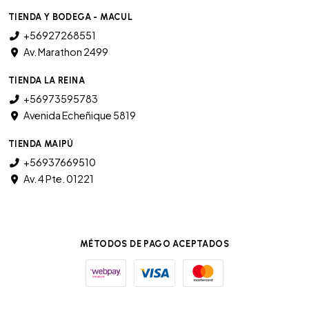
TIENDA Y BODEGA - MACUL
+56927268551
Av. Marathon 2499
TIENDA LA REINA
+56973595783
Avenida Echeñique 5819
TIENDA MAIPÚ
+56937669510
Av. 4 Pte. 01221
MÉTODOS DE PAGO ACEPTADOS