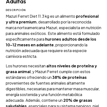
Adultas
DESCRIPCIÓN
Mazuri Ferret Diet 11.3 kg es un alimento
profesional
y ultra premium
, desarrollado por la reconocida
marca norteamericana Mazuri, especialista en nutrición
para animales exóticos. Este alimento está formulado
específicamente para
hurones adultos desde los
10–12 meses en adelante
, proporcionando la
nutrición adecuada que requiere esta especie
carnívora estricta.
Los hurones necesitan
altos niveles de proteína y
grasa animal
, y Mazuri Ferret cumple con estos
estándares ofreciendo un
38% de proteínas
provenientes de fuentes animales altamente
digestibles, necesarias para mantener masa muscular,
energía sostenida y una función metabólica
adecuada. Además, contiene un
20% de grasas
saludables
, esenciales para su sistema nervioso, piel