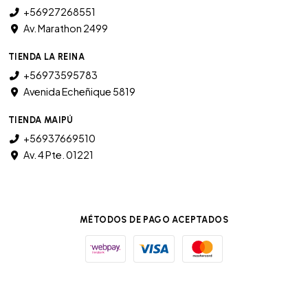
+56927268551
Av. Marathon 2499
TIENDA LA REINA
+56973595783
Avenida Echeñique 5819
TIENDA MAIPÚ
+56937669510
Av. 4 Pte. 01221
MÉTODOS DE PAGO ACEPTADOS