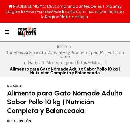
🚚 RECIBE EL MISMO DIA comprando antes de las 11:45 am y
pagando Envio Express! Valido para comunas especificas de
la Region Metropolitana.
Inicio
TodoParaSuMascota | Alimentos y Productos para Mascotas en
Chile
Gatos
Alimentos para Gatos Adultos
Alimento para Gato Nómade Adulto Sabor Pollo 10 kg |
Nutrición Completa y Balanceada
NÓMADE
Alimento para Gato Nómade Adulto
Sabor Pollo 10 kg | Nutrición
Completa y Balanceada
DESCRIPCIÓN