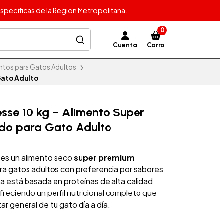
specificas de la Region Metropolitana.
0
Cuenta
Carro
ntos para Gatos Adultos
Gato Adulto
sse 10 kg – Alimento Super
do para Gato Adulto
 es un alimento seco
super premium
a gatos adultos con preferencia por sabores
da está basada en proteínas de alta calidad
reciendo un perfil nutricional completo que
tar general de tu gato día a día.