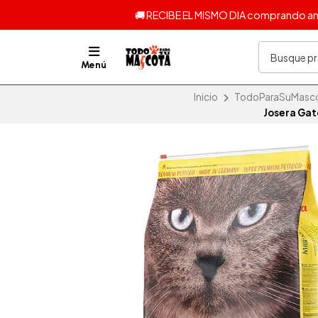
🚚 RECIBE EL MISMO DIA comprando ante
Menú
Inicio
TodoParaSuMascota
Josera Gat