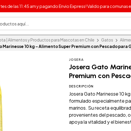
s de las 11:45 am y pagando Envio Express! Valido para comunas e
 | Alimentos y Productos para Mascotas en Chile
Gatos
Alime
o Marinesse 10 kg – Alimento Super Premium con Pescado para 
JOSERA
Josera Gato Marine
Premium con Pesca
DESCRIPCIÓN
Josera Gato
Marinesse
10 kg
formulado especialmente par
marinos. Su receta equilibra
provenientes del pescado, of
apoya la vitalidad y el bienes