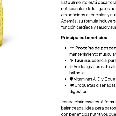
Este alimento está desarrol
nutricionales de los gatos a
aminoácidos esenciales y nutr
Además, su fórmula incluye
t
función cardíaca y salud visua
Principales beneficios:
🐟
Proteína de pescado
mantenimiento muscular
💚
Taurina
, esencial para
✨ Ácidos grasos naturale
brillante
🛡️ Vitaminas A, D y E q
🍽️ Croquetas diseñadas
digestión
Josera Marinesse está formul
balanceada, ideal para gatos
con beneficios nutritivos qu