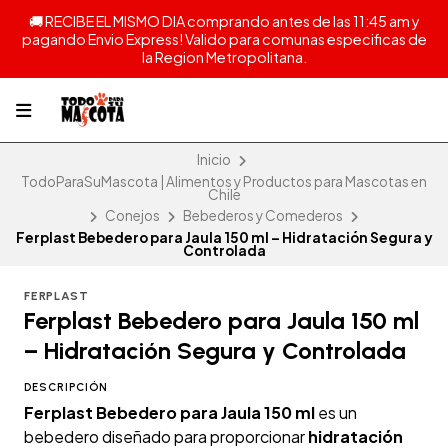
🚚 RECIBE EL MISMO DIA comprando antes de las 11:45 am y
pagando Envio Express! Valido para comunas especificas de
la Region Metropolitana.
Inicio
TodoParaSuMascota | Alimentos y Productos para Mascotas en
Chile
Conejos
Bebederos y Comederos
Ferplast Bebedero para Jaula 150 ml – Hidratación Segura y
Controlada
FERPLAST
Ferplast Bebedero para Jaula 150 ml
– Hidratación Segura y Controlada
DESCRIPCIÓN
Ferplast Bebedero para Jaula 150 ml
es un
bebedero diseñado para proporcionar
hidratación