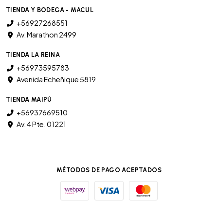
TIENDA Y BODEGA - MACUL
+56927268551
Av. Marathon 2499
TIENDA LA REINA
+56973595783
Avenida Echeñique 5819
TIENDA MAIPÚ
+56937669510
Av. 4 Pte. 01221
MÉTODOS DE PAGO ACEPTADOS