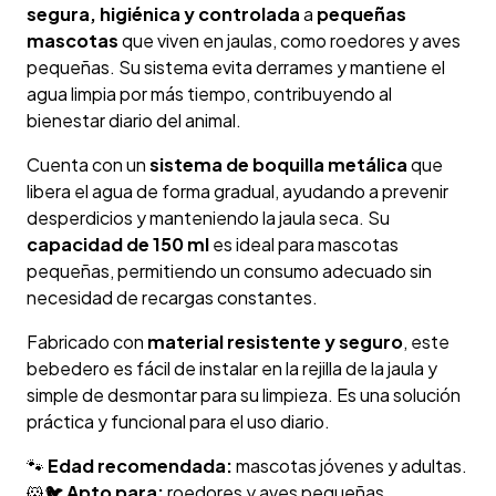
segura, higiénica y controlada
a
pequeñas
mascotas
que viven en jaulas, como roedores y aves
pequeñas. Su sistema evita derrames y mantiene el
agua limpia por más tiempo, contribuyendo al
bienestar diario del animal.
Cuenta con un
sistema de boquilla metálica
que
libera el agua de forma gradual, ayudando a prevenir
desperdicios y manteniendo la jaula seca. Su
capacidad de 150 ml
es ideal para mascotas
pequeñas, permitiendo un consumo adecuado sin
necesidad de recargas constantes.
Fabricado con
material resistente y seguro
, este
bebedero es fácil de instalar en la rejilla de la jaula y
simple de desmontar para su limpieza. Es una solución
práctica y funcional para el uso diario.
🐾
Edad recomendada:
mascotas jóvenes y adultas.
🐹🐦
Apto para:
roedores y aves pequeñas.