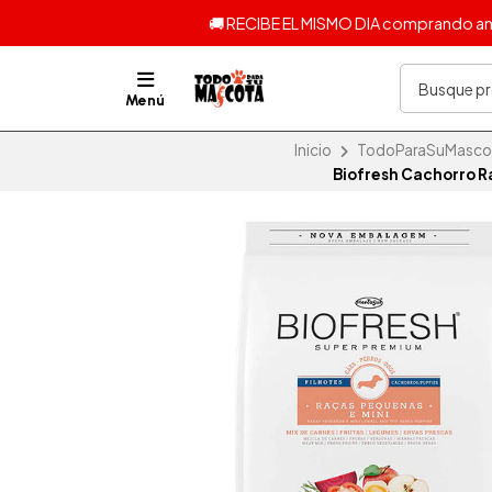
🚚 RECIBE EL MISMO DIA comprando ante
Menú
Inicio
TodoParaSuMascota
Biofresh Cachorro R