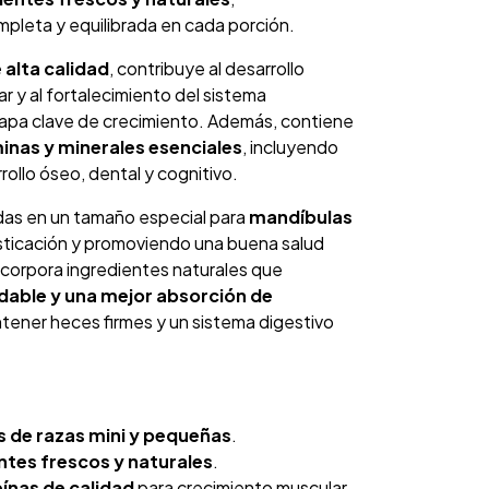
pleta y equilibrada en cada porción.
 alta calidad
, contribuye al desarrollo
 y al fortalecimiento del sistema
apa clave de crecimiento. Además, contiene
inas y minerales esenciales
, incluyendo
ollo óseo, dental y cognitivo.
das en un tamaño especial para
mandíbulas
masticación y promoviendo una buena salud
ncorpora ingredientes naturales que
dable y una mejor absorción de
tener heces firmes y un sistema digestivo
 de razas mini y pequeñas
.
ntes frescos y naturales
.
ínas de calidad
para crecimiento muscular.