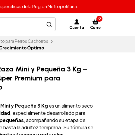
specificas de la Region Metropolitana.
0
Cuenta
Carro
to para Perros Cachorros
a Crecimiento Óptimo
Raza Mini y Pequeña 3 Kg –
úper Premium para
o
Mini y Pequeña 3 Kg
es un alimento seco
lidad
, especialmente desarrollado para
y pequeñas
, acompañando su etapa de
 hasta la adultez temprana. Su fórmula se
ientes frescos y naturales
,