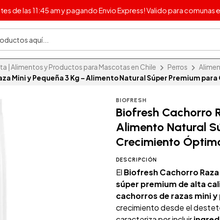
s de las 11:45 am y pagando Envio Express! Valido para comunas e
 | Alimentos y Productos para Mascotas en Chile
Perros
Alimen
aza Mini y Pequeña 3 Kg – Alimento Natural Súper Premium par
BIOFRESH
Biofresh Cachorro 
Alimento Natural S
Crecimiento Óptim
DESCRIPCIÓN
El
Biofresh Cachorro Raza 
súper premium de alta ca
cachorros de razas mini 
crecimiento desde el destete
caracteriza por incluir
ingred