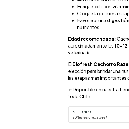
Enriquecido con
vitamin
Croqueta pequeña adapt
Favorece una
digestión
nutrientes.
Edad recomendada:
Cacho
aproximadamente los
10–12
veterinaria.
El
Biofresh Cachorro Raza 
elección para brindar una nut
las etapas más importantes d
✨ Disponible en nuestra tien
todo Chile.
STOCK:
0
¡Últimas unidades!