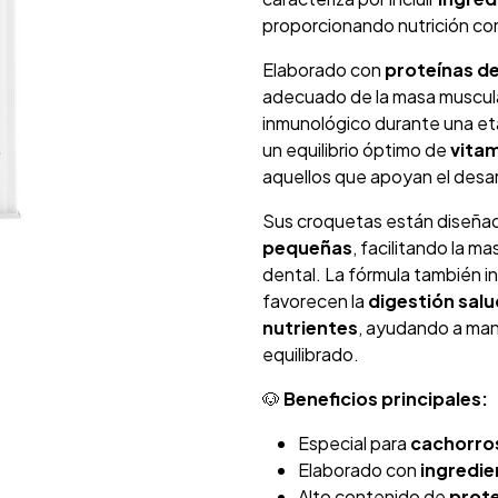
proporcionando nutrición com
Elaborado con
proteínas de
adecuado de la masa muscular
inmunológico durante una et
un equilibrio óptimo de
vitam
aquellos que apoyan el desarr
Sus croquetas están diseña
pequeñas
, facilitando la 
dental. La fórmula también i
favorecen la
digestión salu
nutrientes
, ayudando a man
equilibrado.
🐶
Beneficios principales:
Especial para
cachorros
Elaborado con
ingredie
Alto contenido de
prote