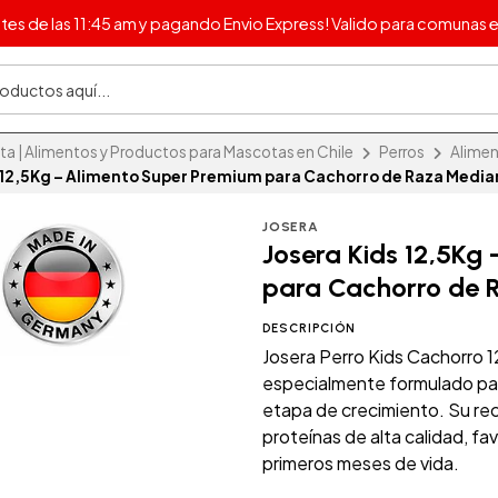
s de las 11:45 am y pagando Envio Express! Valido para comunas e
 | Alimentos y Productos para Mascotas en Chile
Perros
Alimen
s 12,5Kg – Alimento Super Premium para Cachorro de Raza Media
JOSERA
Josera Kids 12,5Kg
para Cachorro de 
DESCRIPCIÓN
Josera Perro Kids Cachorro 
especialmente formulado par
etapa de crecimiento. Su rec
proteínas de alta calidad, f
primeros meses de vida.