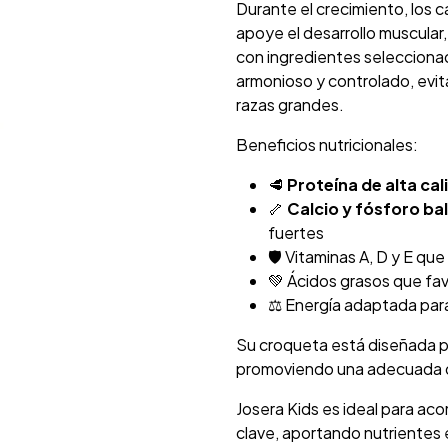
Durante el crecimiento, los 
apoye el desarrollo muscular,
con ingredientes selecciona
armonioso y controlado, evi
razas grandes.
Beneficios nutricionales:
🥩
Proteína de alta cal
🦴
Calcio y fósforo b
fuertes
🛡️ Vitaminas A, D y E qu
💚 Ácidos grasos que favo
⚖️ Energía adaptada para
Su croqueta está diseñada par
promoviendo una adecuada d
Josera Kids es ideal para ac
clave, aportando nutrientes