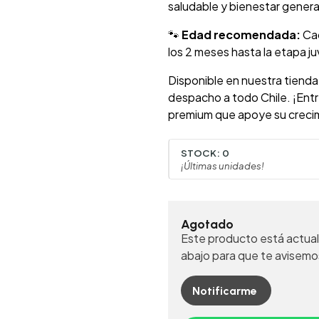
saludable y bienestar genera
🐾
Edad recomendada:
Cac
los 2 meses hasta la etapa ju
Disponible en nuestra tienda
despacho a todo Chile. ¡Entr
premium que apoye su crecim
STOCK:
0
¡Últimas unidades!
Agotado
Este producto está actual
abajo para que te avisemo
Notificarme