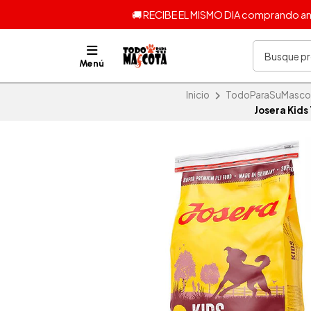
🚚 RECIBE EL MISMO DIA comprando ante
Menú
Inicio
TodoParaSuMascota
Josera Kid