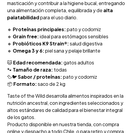
masticación y contribuir a la higiene bucal, entregando
una alimentación completa, equilibrada y de
alta
palatabilidad
para el uso diario.
🔹
Proteínas principales:
pato y codorniz
🔹
Grain free:
ideal para estómagos sensibles
🔹
Probióticos K9 Strain®:
salud digestiva
🔹
Omega 3 y 6:
piel sana y pelaje brillante
🐱
Edad recomendada:
gatos adultos
🐾
Tamaño de raza:
todas
🦆🐦
Sabor / proteínas:
pato y codorniz
📦
Formato:
saco de 2 kg
Taste of the Wild desarrolla alimentos inspirados en la
nutrición ancestral, con ingredientes seleccionados y
altos estándares de calidad para el bienestar integral
de los gatos.
Producto disponible en nuestra tienda, con compra
online y despacho a todo Chile, o para retiro y compra