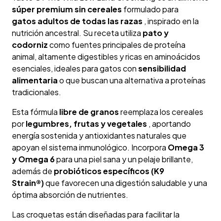
súper premium sin cereales
formulado para
gatos
adultos de todas las razas
, inspirado en la
nutrición ancestral. Su receta utiliza
pato y
codorniz
como fuentes principales de proteína
animal, altamente digestibles y ricas en aminoácidos
esenciales, ideales para gatos con
sensibilidad
alimentaria
o que buscan una alternativa a proteínas
tradicionales.
Esta fórmula
libre de granos
reemplaza los cereales
por
legumbres, frutas y vegetales
, aportando
energía sostenida y antioxidantes naturales que
apoyan el sistema inmunológico. Incorpora
Omega 3
y Omega 6
para una piel sana y un pelaje brillante,
además de
probióticos específicos (K9
Strain®)
que favorecen una digestión saludable y una
óptima absorción de nutrientes.
Las croquetas están diseñadas para facilitar la