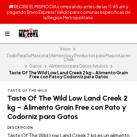
🚚 RECIBE EL MISMO DIA comprando antes de las 11:45 am y
pagando Envio Express! Valido para comunas especificas de
la Region Metropolitana.
Inicio
TodoParaSuMascota | Alimentos y Productos para Mascotas en
Chile
Gatos
Alimentos para Gatos Adultos
Taste Of The Wild Low Land Creek 2 kg – Alimento Grain
Free con Pato y Codorniz para Gatos
TASTE OF THE WILD
Taste Of The Wild Low Land Creek 2
kg – Alimento Grain Free con Pato y
Codorniz para Gatos
DESCRIPCIÓN
Taste Of The Wild Low Land Creek 2 kg es un alimento