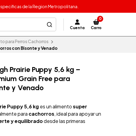
specificas de la Region Metropolitana.
0
Cuenta
Carro
to para Perros Cachorros
horros con Bisonte y Venado
gh Prairie Puppy 5,6 kg –
mium Grain Free para
onte y Venado
irie Puppy 5,6 kg
es un alimento
super
almente para
cachorros
, ideal para apoyar un
erte y equilibrado
desde las primeras