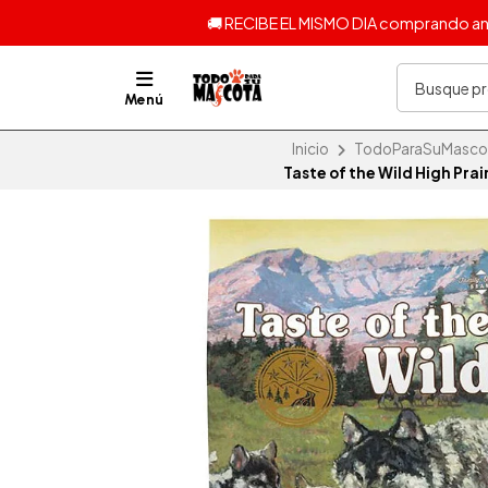
🚚 RECIBE EL MISMO DIA comprando ante
Menú
Inicio
TodoParaSuMascota
Taste of the Wild High Pra