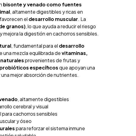
on
bisonte y venado como fuentes
nimal
, altamente digestibles y ricas en
favorecen el
desarrollo muscular
. La
 de granos)
, lo que ayuda a reducir el riesgo
 y mejora la digestión en cachorros sensibles.
tural
, fundamental para el
desarrollo
e una mezcla equilibrada de
vitaminas,
 naturales
provenientes de frutas y
probióticos específicos
que apoyan una
 una mejor absorción de nutrientes.
 venado
, altamente digestibles
rrollo cerebral y visual
al para cachorros sensibles
uscular y óseo
urales
para reforzar el sistema inmune
estión saludable