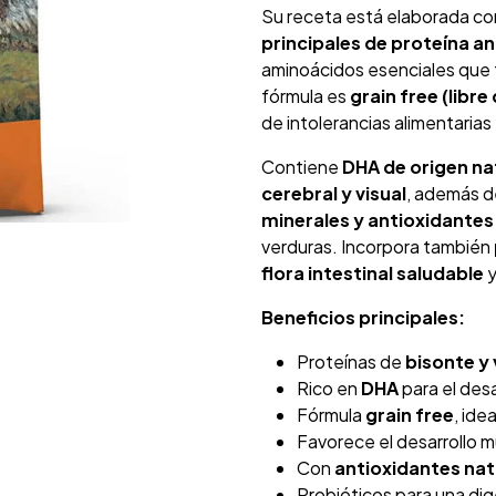
Su receta está elaborada c
principales de proteína a
aminoácidos esenciales que 
fórmula es
grain free (libre
de intolerancias alimentarias
Contiene
DHA de origen na
cerebral y visual
, además d
minerales y antioxidantes
verduras. Incorpora también
flora intestinal saludable
y
Beneficios principales:
Proteínas de
bisonte y
Rico en
DHA
para el desa
Fórmula
grain free
, ide
Favorece el desarrollo m
Con
antioxidantes nat
Probióticos para una dig