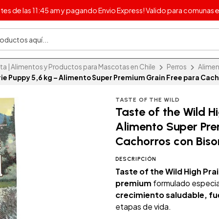
s de las 11:45 am y pagando Envio Express! Valido para comunas e
 | Alimentos y Productos para Mascotas en Chile
Perros
Alimen
irie Puppy 5,6 kg – Alimento Super Premium Grain Free para Cac
TASTE OF THE WILD
Taste of the Wild Hi
Alimento Super Pre
Cachorros con Bis
DESCRIPCIÓN
Taste of the Wild High Pra
premium
formulado especi
crecimiento saludable, fu
etapas de vida.