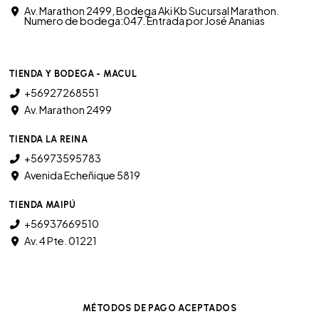
Av. Marathon 2499, Bodega Aki Kb Sucursal Marathon.
Numero de bodega:047. Entrada por José Ananias
TIENDA Y BODEGA - MACUL
+56927268551
Av. Marathon 2499
TIENDA LA REINA
+56973595783
Avenida Echeñique 5819
TIENDA MAIPÚ
+56937669510
Av. 4 Pte. 01221
MÉTODOS DE PAGO ACEPTADOS