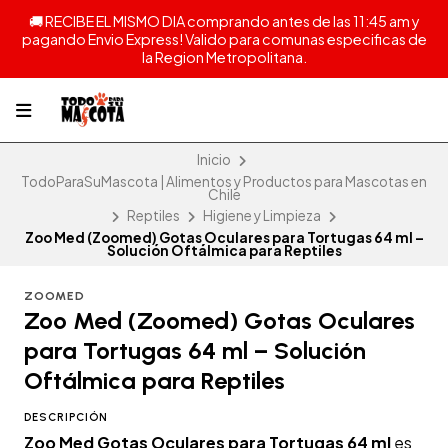
🚚 RECIBE EL MISMO DIA comprando antes de las 11:45 am y
pagando Envio Express! Valido para comunas especificas de
la Region Metropolitana.
Inicio
TodoParaSuMascota | Alimentos y Productos para Mascotas en
Chile
Reptiles
Higiene y Limpieza
Zoo Med (Zoomed) Gotas Oculares para Tortugas 64 ml –
Solución Oftálmica para Reptiles
ZOOMED
Zoo Med (Zoomed) Gotas Oculares
para Tortugas 64 ml – Solución
Oftálmica para Reptiles
DESCRIPCIÓN
Zoo Med Gotas Oculares para Tortugas 64 ml
es