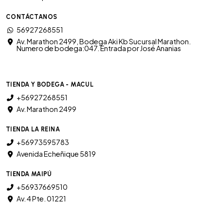
CONTÁCTANOS
56927268551
Av. Marathon 2499, Bodega Aki Kb Sucursal Marathon.
Numero de bodega:047. Entrada por José Ananias
TIENDA Y BODEGA - MACUL
+56927268551
Av. Marathon 2499
TIENDA LA REINA
+56973595783
Avenida Echeñique 5819
TIENDA MAIPÚ
+56937669510
Av. 4 Pte. 01221