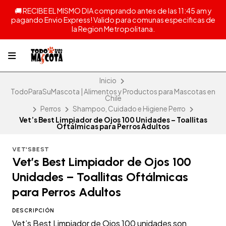
🚚 RECIBE EL MISMO DIA comprando antes de las 11:45 am y
pagando Envio Express! Valido para comunas especificas de
la Region Metropolitana.
Inicio
TodoParaSuMascota | Alimentos y Productos para Mascotas en
Chile
Perros
Shampoo, Cuidado e Higiene Perro
Vet’s Best Limpiador de Ojos 100 Unidades – Toallitas
Oftálmicas para Perros Adultos
VET'SBEST
Vet’s Best Limpiador de Ojos 100
Unidades – Toallitas Oftálmicas
para Perros Adultos
DESCRIPCIÓN
Vet’s Best Limpiador de Ojos 100 unidades son