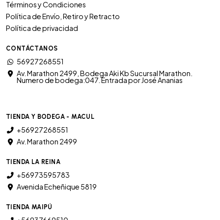
Términos y Condiciones
Política de Envío, Retiro y Retracto
Política de privacidad
CONTÁCTANOS
56927268551
Av. Marathon 2499, Bodega Aki Kb Sucursal Marathon.
Numero de bodega:047. Entrada por José Ananias
TIENDA Y BODEGA - MACUL
+56927268551
Av. Marathon 2499
TIENDA LA REINA
+56973595783
Avenida Echeñique 5819
TIENDA MAIPÚ
+56937669510