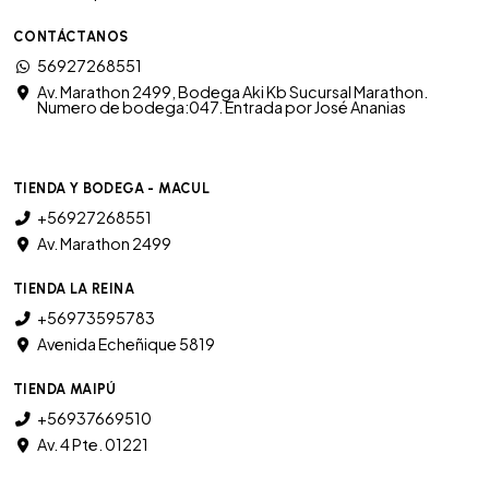
CONTÁCTANOS
56927268551
Av. Marathon 2499, Bodega Aki Kb Sucursal Marathon.
Numero de bodega:047. Entrada por José Ananias
TIENDA Y BODEGA - MACUL
+56927268551
Av. Marathon 2499
TIENDA LA REINA
+56973595783
Avenida Echeñique 5819
TIENDA MAIPÚ
+56937669510
Av. 4 Pte. 01221