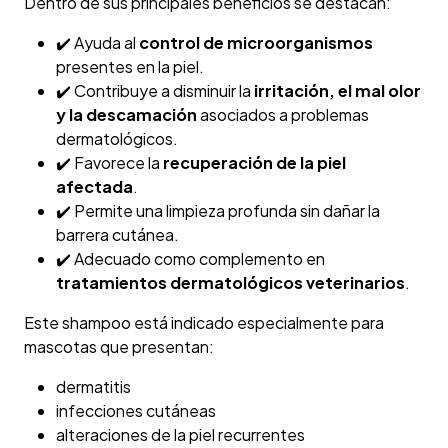
Dentro de sus principales beneficios se destacan:
✔️ Ayuda al
control de microorganismos
presentes en la piel.
✔️ Contribuye a disminuir la
irritación, el mal olor
y la descamación
asociados a problemas
dermatológicos.
✔️ Favorece la
recuperación de la piel
afectada
.
✔️ Permite una limpieza profunda sin dañar la
barrera cutánea.
✔️ Adecuado como complemento en
tratamientos dermatológicos veterinarios
.
Este shampoo está indicado especialmente para
mascotas que presentan:
dermatitis
infecciones cutáneas
alteraciones de la piel recurrentes