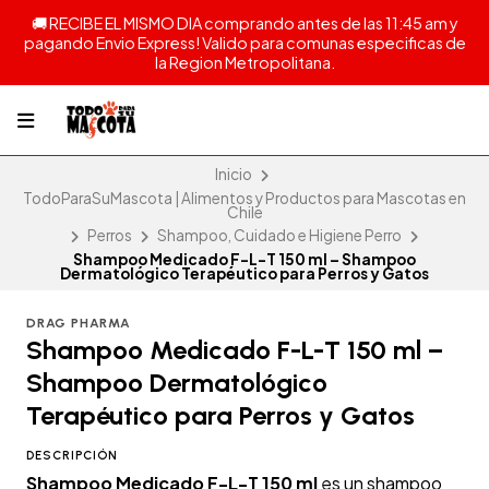
🚚 RECIBE EL MISMO DIA comprando antes de las 11:45 am y
pagando Envio Express! Valido para comunas especificas de
la Region Metropolitana.
Inicio
TodoParaSuMascota | Alimentos y Productos para Mascotas en
Chile
Perros
Shampoo, Cuidado e Higiene Perro
Shampoo Medicado F-L-T 150 ml – Shampoo
Dermatológico Terapéutico para Perros y Gatos
DRAG PHARMA
Shampoo Medicado F-L-T 150 ml –
Shampoo Dermatológico
Terapéutico para Perros y Gatos
DESCRIPCIÓN
Shampoo Medicado F-L-T 150 ml
es un shampoo