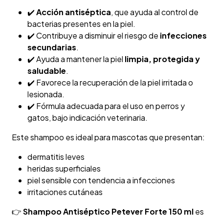
✔️
Acción antiséptica
, que ayuda al control de
bacterias presentes en la piel.
✔️ Contribuye a disminuir el riesgo de
infecciones
secundarias
.
✔️ Ayuda a mantener la piel
limpia, protegida y
saludable
.
✔️ Favorece la recuperación de la piel irritada o
lesionada.
✔️ Fórmula adecuada para el uso en perros y
gatos, bajo indicación veterinaria.
Este shampoo es ideal para mascotas que presentan:
dermatitis leves
heridas superficiales
piel sensible con tendencia a infecciones
irritaciones cutáneas
👉
Shampoo Antiséptico Petever Forte 150 ml
es