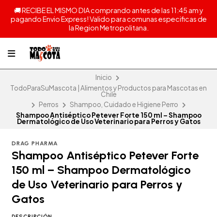
🚚 RECIBE EL MISMO DIA comprando antes de las 11:45 am y
pagando Envio Express! Valido para comunas especificas de
la Region Metropolitana.
Inicio
TodoParaSuMascota | Alimentos y Productos para Mascotas en
Chile
Perros
Shampoo, Cuidado e Higiene Perro
Shampoo Antiséptico Petever Forte 150 ml – Shampoo
Dermatológico de Uso Veterinario para Perros y Gatos
DRAG PHARMA
Shampoo Antiséptico Petever Forte
150 ml – Shampoo Dermatológico
de Uso Veterinario para Perros y
Gatos
DESCRIPCIÓN