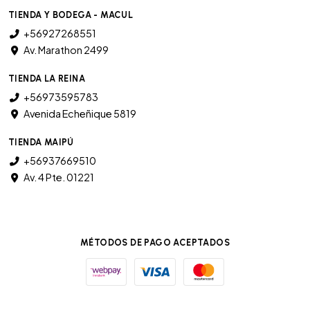
TIENDA Y BODEGA - MACUL
+56927268551
Av. Marathon 2499
TIENDA LA REINA
+56973595783
Avenida Echeñique 5819
TIENDA MAIPÚ
+56937669510
Av. 4 Pte. 01221
MÉTODOS DE PAGO ACEPTADOS