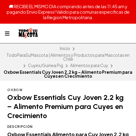
🚚 RECIBE EL MISMO DIA comprando antes de las 11:45 am y
pagando Envio Express! Valido para comunas especificas de
la Region Metropolitana.
Inicio
TodoParaSuMascota | Alimentos y Productos para Mascotas en
Chile
Cuyes/Guinea Pig
Alimentos para Cuy
Oxbow Essentials Cuy Joven 2,2 kg – Alimento Premium para
Cuyes en Crecimiento
OXBOW
Oxbow Essentials Cuy Joven 2,2 kg
– Alimento Premium para Cuyes en
Crecimiento
DESCRIPCIÓN
Oxbow Essentials Alimento para Cuy Joven 2,2 kg