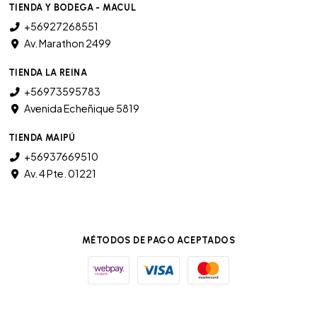
TIENDA Y BODEGA - MACUL
+56927268551
Av. Marathon 2499
TIENDA LA REINA
+56973595783
Avenida Echeñique 5819
TIENDA MAIPÚ
+56937669510
Av. 4 Pte. 01221
MÉTODOS DE PAGO ACEPTADOS