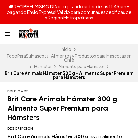
🚚 RECIBE EL MISMO DIA comprando antes de las 11:45 am y
pagando Envio Express! Valido para comunas especificas de
la Region Metropolitana.
Inicio
TodoParaSuMascota | Alimentos y Productos para Mascotas en
Chile
Hamster
Alimento para Hamster
Brit Care Animals Hámster 300 g – Alimento Super Premium
para Hámsters
BRIT CARE
Brit Care Animals Hámster 300 g –
Alimento Super Premium para
Hámsters
DESCRIPCIÓN
Brit Care Animals Hámster 300 g
es un alimento