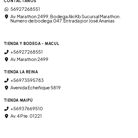
CONTÁCTANOS
56927268551
Av. Marathon 2499, Bodega Aki Kb Sucursal Marathon.
Numero de bodega:047. Entrada por José Ananias
TIENDA Y BODEGA - MACUL
+56927268551
Av. Marathon 2499
TIENDA LA REINA
+56973595783
Avenida Echeñique 5819
TIENDA MAIPÚ
+56937669510
Av. 4 Pte. 01221