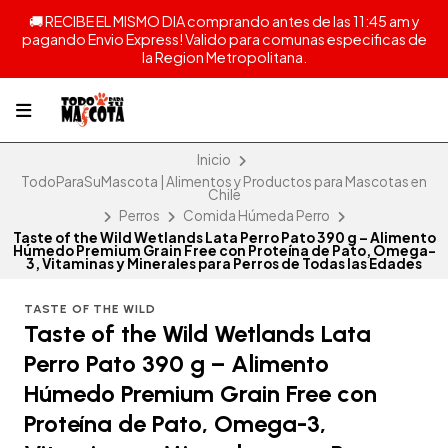
🚚 RECIBE EL MISMO DIA comprando antes de las 11:45 am y
pagando Envio Express! Valido para comunas especificas de
la Region Metropolitana.
Inicio
TodoParaSuMascota | Alimentos y Productos para Mascotas en
Chile
Perros
Comida Húmeda Perro
Taste of the Wild Wetlands Lata Perro Pato 390 g – Alimento
Húmedo Premium Grain Free con Proteína de Pato, Omega-
3, Vitaminas y Minerales para Perros de Todas las Edades
TASTE OF THE WILD
Taste of the Wild Wetlands Lata
Perro Pato 390 g – Alimento
Húmedo Premium Grain Free con
Proteína de Pato, Omega-3,