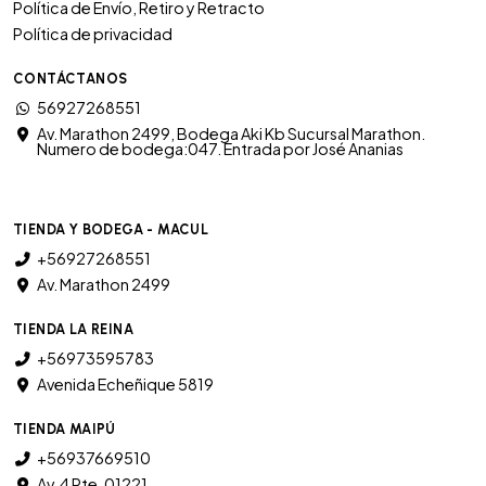
Política de Envío, Retiro y Retracto
Política de privacidad
CONTÁCTANOS
56927268551
Av. Marathon 2499, Bodega Aki Kb Sucursal Marathon.
Numero de bodega:047. Entrada por José Ananias
TIENDA Y BODEGA - MACUL
+56927268551
Av. Marathon 2499
TIENDA LA REINA
+56973595783
Avenida Echeñique 5819
TIENDA MAIPÚ
+56937669510
Av. 4 Pte. 01221