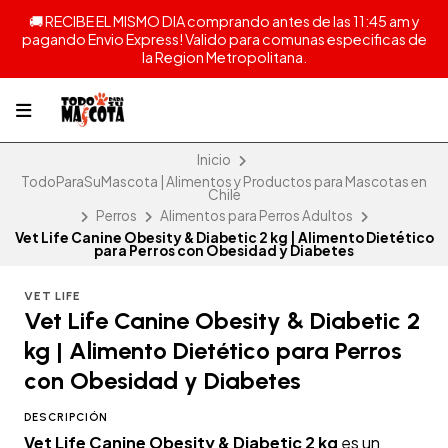
🚚 RECIBE EL MISMO DIA comprando antes de las 11:45 am y
pagando Envio Express! Valido para comunas especificas de
la Region Metropolitana.
Inicio
TodoParaSuMascota | Alimentos y Productos para Mascotas en
Chile
Perros
Alimentos para Perros Adultos
Vet Life Canine Obesity & Diabetic 2 kg | Alimento Dietético
para Perros con Obesidad y Diabetes
VET LIFE
Vet Life Canine Obesity & Diabetic 2
kg | Alimento Dietético para Perros
con Obesidad y Diabetes
DESCRIPCIÓN
Vet Life Canine Obesity & Diabetic 2 kg
es un