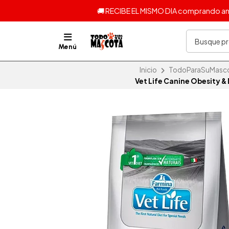
🚚 RECIBE EL MISMO DIA comprando ante
Menú
Inicio
TodoParaSuMascota
Vet Life Canine Obesity &