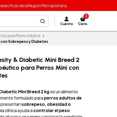
specificas de la Region Metropolitana.
0
Cuenta
Carro
ntos para Perros Adultos
i con Sobrepeso y Diabetes
sity & Diabetic Mini Breed 2
péutico para Perros Mini con
tes
Diabetic Mini Breed 2 kg
es un alimento
almente formulado para
perros adultos de
 presentan
sobrepeso, obesidad o
ula clínica ayuda a
controlar el peso
s de glucosa en sangre y mejorar la condición