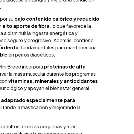
.
 por su
bajo contenido calórico y reducido
un
alto aporte de fibra
, lo que favorece la
 a disminuir la ingesta energética y
peso seguro y progresivo. Además, contiene
ón lenta
, fundamentales para mantener una
ble
en perros diabéticos.
Mini Breed incorpora
proteínas de alta
rvar la masa muscular durante los programas
 con
vitaminas, minerales y antioxidantes
munológico y apoyan el bienestar general.
á
adaptado especialmente para
cilitando la masticación y mejorando la
s adultos de razas pequeñas y mini.
e uso exclusivo bajo recomendación y