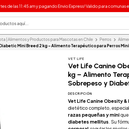
s de las 11:45 am y pagando Envio Express! Valido para comunas e
 | Alimentos y Productos para Mascotas en Chile
Perros
Alime
 Diabetic Mini Breed 2 kg – Alimento Terapéutico para Perros Min
VET LIFE
Vet Life Canine Obe
kg – Alimento Tera
Sobrepeso y Diabe
DESCRIPCIÓN
Vet Life Canine Obesity & 
dietético completo, especi
razas pequeñas y mini
que
diabetes mellitus
. Su fórm
corporal
, regular los nivele