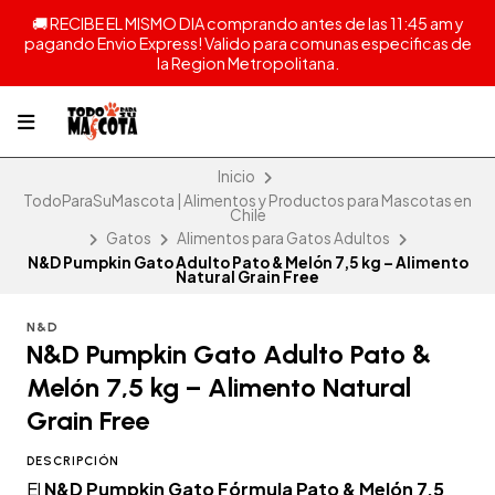
🚚 RECIBE EL MISMO DIA comprando antes de las 11:45 am y
pagando Envio Express! Valido para comunas especificas de
la Region Metropolitana.
Inicio
TodoParaSuMascota | Alimentos y Productos para Mascotas en
Chile
Gatos
Alimentos para Gatos Adultos
N&D Pumpkin Gato Adulto Pato & Melón 7,5 kg – Alimento
Natural Grain Free
N&D
N&D Pumpkin Gato Adulto Pato &
Melón 7,5 kg – Alimento Natural
Grain Free
DESCRIPCIÓN
El
N&D Pumpkin Gato Fórmula Pato & Melón 7,5