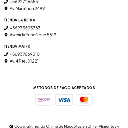
+56927268551
Av. Marathon 2499
TIENDA LA REINA
+56973595783
Avenida Echeñique 5819
TIENDA MAIPÚ
+56937669510
Av. 4 Pte. 01221
MÉTODOS DE PAGO ACEPTADOS
Copyright Tienda Online de Mascotas en Chile | Alimentos y