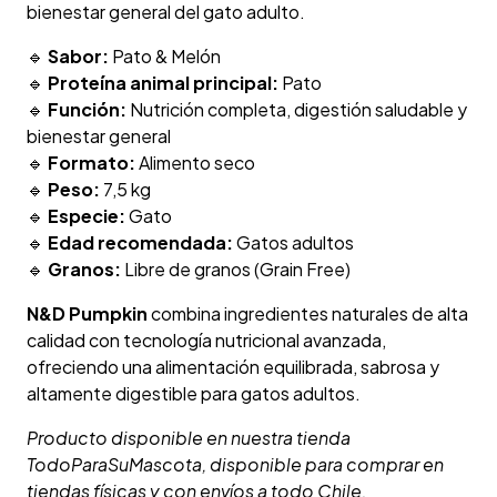
bienestar general del gato adulto.
🔹
Sabor:
Pato & Melón
🔹
Proteína animal principal:
Pato
🔹
Función:
Nutrición completa, digestión saludable y
bienestar general
🔹
Formato:
Alimento seco
🔹
Peso:
7,5 kg
🔹
Especie:
Gato
🔹
Edad recomendada:
Gatos adultos
🔹
Granos:
Libre de granos (Grain Free)
N&D Pumpkin
combina ingredientes naturales de alta
calidad con tecnología nutricional avanzada,
ofreciendo una alimentación equilibrada, sabrosa y
altamente digestible para gatos adultos.
Producto disponible en nuestra tienda
TodoParaSuMascota, disponible para comprar en
tiendas físicas y con envíos a todo Chile.