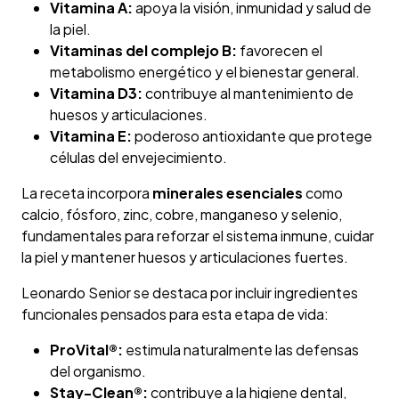
Vitamina A:
apoya la visión, inmunidad y salud de
la piel.
Vitaminas del complejo B:
favorecen el
metabolismo energético y el bienestar general.
Vitamina D3:
contribuye al mantenimiento de
huesos y articulaciones.
Vitamina E:
poderoso antioxidante que protege
células del envejecimiento.
La receta incorpora
minerales esenciales
como
calcio, fósforo, zinc, cobre, manganeso y selenio,
fundamentales para reforzar el sistema inmune, cuidar
la piel y mantener huesos y articulaciones fuertes.
Leonardo Senior se destaca por incluir ingredientes
funcionales pensados para esta etapa de vida:
ProVital®:
estimula naturalmente las defensas
del organismo.
Stay-Clean®:
contribuye a la higiene dental,