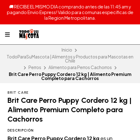
🚚 RECIBE EL MISMO DIA comprando antes de las 11:45 am y
pagando Envio Express! Valido para comunas especificas de
la Region Metropolitana.
Inicio
TodoParaSuMascota | Alimentos y Productos para Mascotas en
Chile
Perros
Alimento para Perros Cachorros
Brit Care Perro Puppy Cordero 12 kg | Alimento Premium
Completo para Cachorros
BRIT CARE
Brit Care Perro Puppy Cordero 12 kg |
Alimento Premium Completo para
Cachorros
DESCRIPCIÓN
Brit Care Perro Puppy Cordero 12 kg
es un