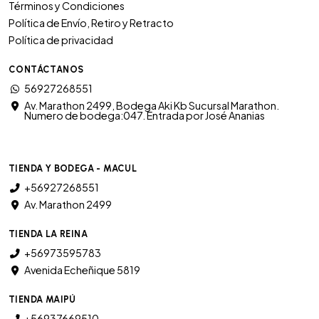
Términos y Condiciones
Política de Envío, Retiro y Retracto
Política de privacidad
CONTÁCTANOS
56927268551
Av. Marathon 2499, Bodega Aki Kb Sucursal Marathon.
Numero de bodega:047. Entrada por José Ananias
TIENDA Y BODEGA - MACUL
+56927268551
Av. Marathon 2499
TIENDA LA REINA
+56973595783
Avenida Echeñique 5819
TIENDA MAIPÚ
+56937669510