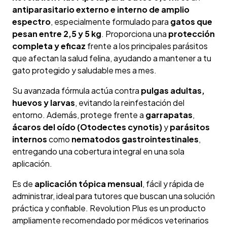
antiparasitario externo e interno de amplio
espectro
, especialmente formulado para
gatos que
pesan entre 2,5 y 5 kg
. Proporciona una
protección
completa y eficaz
frente a los principales parásitos
que afectan la salud felina, ayudando a mantener a tu
gato protegido y saludable mes a mes.
Su avanzada fórmula actúa contra
pulgas adultas,
huevos y larvas
, evitando la reinfestación del
entorno. Además, protege frente a
garrapatas
,
ácaros del oído (Otodectes cynotis)
y
parásitos
internos
como
nematodos gastrointestinales
,
entregando una cobertura integral en una sola
aplicación.
Es de
aplicación tópica mensual
, fácil y rápida de
administrar, ideal para tutores que buscan una solución
práctica y confiable. Revolution Plus es un producto
ampliamente recomendado por médicos veterinarios