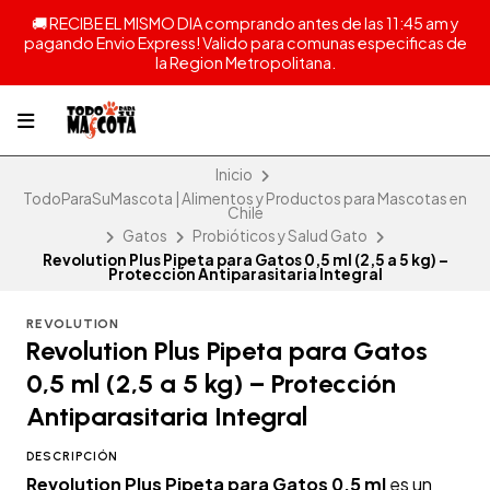
🚚 RECIBE EL MISMO DIA comprando antes de las 11:45 am y
pagando Envio Express! Valido para comunas especificas de
la Region Metropolitana.
Inicio
TodoParaSuMascota | Alimentos y Productos para Mascotas en
Chile
Gatos
Probióticos y Salud Gato
Revolution Plus Pipeta para Gatos 0,5 ml (2,5 a 5 kg) –
Protección Antiparasitaria Integral
REVOLUTION
Revolution Plus Pipeta para Gatos
0,5 ml (2,5 a 5 kg) – Protección
Antiparasitaria Integral
DESCRIPCIÓN
Revolution Plus Pipeta para Gatos 0,5 ml
es un