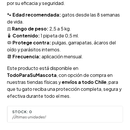
por su eficacia y seguridad.
🐾
Edad recomendada:
gatos desde las 8 semanas
de vida.
⚖️
Rango de peso:
2,5 a 5 kg.
🧴
Contenido:
1 pipeta de 0,5 ml.
🦠
Protege contra:
pulgas, garrapatas, ácaros del
oído y parásitos internos.
📆
Frecuencia:
aplicación mensual.
Este producto está disponible en
TodoParaSuMascota
, con opción de compra en
nuestras tiendas físicas y
envíos a todo Chile
, para
que tu gato reciba una protección completa, segura y
efectiva durante todo el mes.
STOCK:
0
¡Últimas unidades!