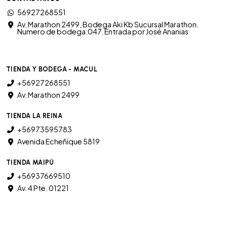
56927268551
Av. Marathon 2499, Bodega Aki Kb Sucursal Marathon.
Numero de bodega:047. Entrada por José Ananias
TIENDA Y BODEGA - MACUL
+56927268551
Av. Marathon 2499
TIENDA LA REINA
+56973595783
Avenida Echeñique 5819
TIENDA MAIPÚ
+56937669510
Av. 4 Pte. 01221