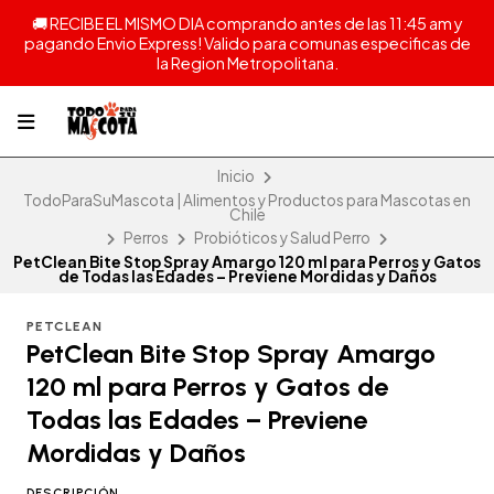
🚚 RECIBE EL MISMO DIA comprando antes de las 11:45 am y
pagando Envio Express! Valido para comunas especificas de
la Region Metropolitana.
Inicio
TodoParaSuMascota | Alimentos y Productos para Mascotas en
Chile
Perros
Probióticos y Salud Perro
PetClean Bite Stop Spray Amargo 120 ml para Perros y Gatos
de Todas las Edades – Previene Mordidas y Daños
PETCLEAN
PetClean Bite Stop Spray Amargo
120 ml para Perros y Gatos de
Todas las Edades – Previene
Mordidas y Daños
DESCRIPCIÓN