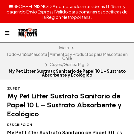
🚚 RECIBE EL MISMO DIA comprando antes de las 11:45 am y
pagando Envio Express! Valido para comunas especificas de
la Region Metropolitana.
Inicio
TodoParaSuMascota | Alimentos y Productos para Mascotas en
Chile
Cuyes/Guinea Pig
My Pet Litter Sustrato Sanitario de Papel 10 L – Sustrato
Absorbente y Ecológico
ZUPET
My Pet Litter Sustrato Sanitario de
Papel 10 L – Sustrato Absorbente y
Ecológico
DESCRIPCIÓN
My Pet Litter Sustrato Sanitario de Papel 10 L
es