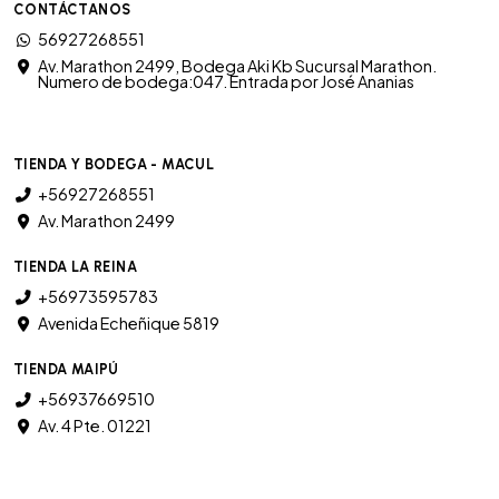
CONTÁCTANOS
56927268551
Av. Marathon 2499, Bodega Aki Kb Sucursal Marathon.
Numero de bodega:047. Entrada por José Ananias
TIENDA Y BODEGA - MACUL
+56927268551
Av. Marathon 2499
TIENDA LA REINA
+56973595783
Avenida Echeñique 5819
TIENDA MAIPÚ
+56937669510
Av. 4 Pte. 01221