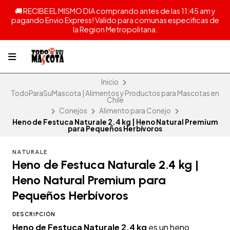
🚚 RECIBE EL MISMO DIA comprando antes de las 11:45 am y
pagando Envio Express! Valido para comunas especificas de
la Region Metropolitana.
Inicio
TodoParaSuMascota | Alimentos y Productos para Mascotas en
Chile
Conejos
Alimento para Conejo
Heno de Festuca Naturale 2.4 kg | Heno Natural Premium
para Pequeños Herbívoros
NATURALE
Heno de Festuca Naturale 2.4 kg |
Heno Natural Premium para
Pequeños Herbívoros
DESCRIPCIÓN
Heno de Festuca Naturale 2.4 kg
es un heno