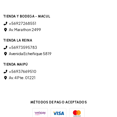
TIENDA Y BODEGA - MACUL
+56927268551
Av. Marathon 2499
TIENDA LA REINA
+56973595783
Avenida Echeñique 5819
TIENDA MAIPÚ
+56937669510
Av. 4 Pte. 01221
MÉTODOS DE PAGO ACEPTADOS