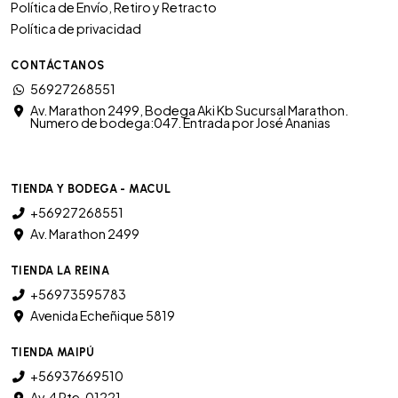
Política de Envío, Retiro y Retracto
Política de privacidad
CONTÁCTANOS
56927268551
Av. Marathon 2499, Bodega Aki Kb Sucursal Marathon.
Numero de bodega:047. Entrada por José Ananias
TIENDA Y BODEGA - MACUL
+56927268551
Av. Marathon 2499
TIENDA LA REINA
+56973595783
Avenida Echeñique 5819
TIENDA MAIPÚ
+56937669510
Av. 4 Pte. 01221