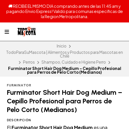
🚚 RECIBE EL MISMO DIA comprando antes de las 11:45 am y
pagando Envio Express! Valido para comunas especificas de
la Region Metropolitana.
Inicio
TodoParaSuMascota | Alimentos y Productos para Mascotas en
Chile
Perros
Shampoo, Cuidado e Higiene Perro
Furminator Short Hair Dog Medium – Cepillo Profesional
para Perros de Pelo Corto (Medianos)
FURMINATOR
Furminator Short Hair Dog Medium –
Cepillo Profesional para Perros de
Pelo Corto (Medianos)
DESCRIPCIÓN
El
Furminator Short Hair Dog Medium
es una