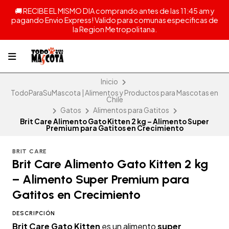
🚚 RECIBE EL MISMO DIA comprando antes de las 11:45 am y
pagando Envio Express! Valido para comunas especificas de
la Region Metropolitana.
Inicio
TodoParaSuMascota | Alimentos y Productos para Mascotas en
Chile
Gatos
Alimentos para Gatitos
Brit Care Alimento Gato Kitten 2 kg – Alimento Super
Premium para Gatitos en Crecimiento
BRIT CARE
Brit Care Alimento Gato Kitten 2 kg
– Alimento Super Premium para
Gatitos en Crecimiento
DESCRIPCIÓN
Brit Care Gato Kitten
es un alimento
super