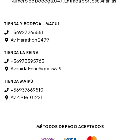
Numero de bodega:047. Entrada por José Ananias
TIENDA Y BODEGA - MACUL
+56927268551
Av. Marathon 2499
TIENDA LA REINA
+56973595783
Avenida Echeñique 5819
TIENDA MAIPÚ
+56937669510
Av. 4 Pte. 01221
MÉTODOS DE PAGO ACEPTADOS